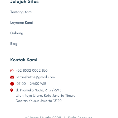
Jelajah Situs
Tentang Kami
Layanan Kami
Cabang
Blog
Kontak Kami
+62 8532 0002 866

vtranshuttle@gmail.com

07:00 - 24:00 WIB

Jl. Pramuka No.16, RT.7/RW.5,

Utan Kayu Utara, Kota Jakarta Timur,
Daerah Khusus Jakarta 13120
© Vtrans Shuttle 2024. All Right Reserved.